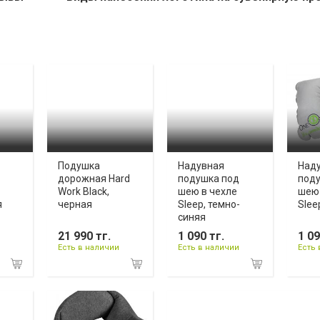
Подушка
Надувная
Над
дорожная Hard
подушка под
под
Work Black,
шею в чехле
шею 
я
черная
Sleep, темно-
Slee
синяя
21 990 тг.
1 090 тг.
1 09
Есть в наличии
Есть в наличии
Есть 