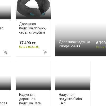
Дорожная
rd
подушка Norwick,
серая с голубым
Дорожная подушка
17 490 тг.
6 790
Pumpe, синяя
Есть в наличии
Есть в
Надувная
Надувная
дорожная
подушка Global
серая
подушка Cata
TA с