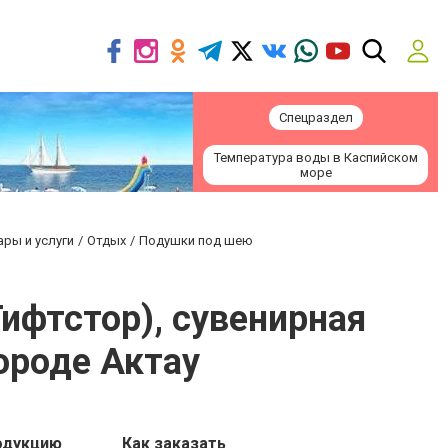
Спецраздел
Температура воды в Каспийском
море
ары и услуги
Отдых
Подушки под шею
Гифтстор), сувенирная
ороде Актау
одукцию
Как заказать