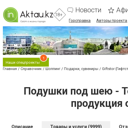
Новости
Аф
18+
Горсправка
Авторы проекта
1
Наши спецпроекты
Главная
Справочник
Шоппинг
Подарки, сувениры
Giftstor (Гифт
Подушки под шею - То
продукция 
Описание
Товары и услуги (9999)
От