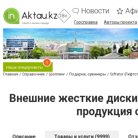
Новости
Аф
18+
Горсправка
Авторы проекта
1
Наши спецпроекты
Главная
Справочник
Шоппинг
Подарки, сувениры
Giftstor (Гифт
Внешние жесткие диски -
продукция 
Описание
Товары и услуги (9999)
От