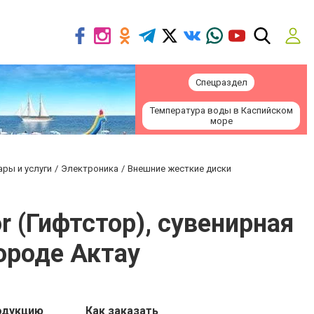
Спецраздел
Температура воды в Каспийском
море
ары и услуги
Электроника
Внешние жесткие диски
r (Гифтстор), сувенирная
ороде Актау
одукцию
Как заказать