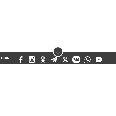
к нам :
 KZ73VPY00015302 от 25 сентября 2019 года
ены. Ретрансляция и цитирование материалов разрешается при указании ги
кста
енциальности
Правила сайта
Правила классифайд
Политика обработки пер