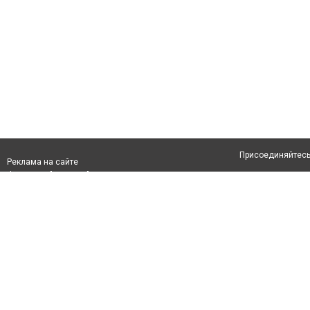
Присоединяйтесь 
Реклама на сайте
Франшиза "CitySites"
Авторы проекта
info@inaktau.kz
О проекте
+7 (700) 978 78 35
Свидетельство №
Все права защищ
первом абзаце те
Политика конфид