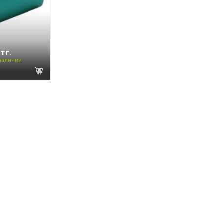
 тг.
 наличии