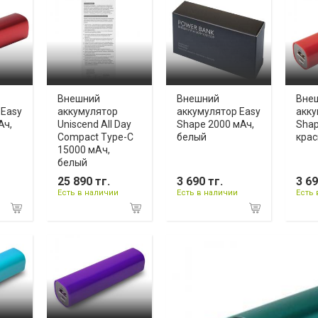
Внешний
Внешний
Вне
 Easy
аккумулятор
аккумулятор Easy
акку
Ач,
Uniscend All Day
Shape 2000 мАч,
Shap
Compact Type-C
белый
кра
15000 мAч,
белый
25 890 тг.
3 690 тг.
3 69
Есть в наличии
Есть в наличии
Есть 