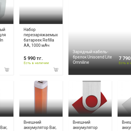
ный
Набор
для
перезаряжаемых
In
батареек Refilla
AA, 1000 мАч
Зарядный кабель-
брелок Uniscend Lite
5 990 тг.
7 790
Omniline
Есть в наличии
Есть в
Внешний
Внешний
Вне
Bar,
аккумулятор Bar,
аккумулятор
акку