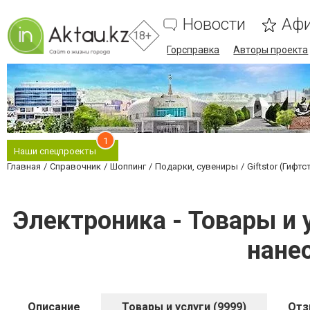
Новости
Аф
18+
Горсправка
Авторы проекта
1
Наши спецпроекты
Главная
Справочник
Шоппинг
Подарки, сувениры
Giftstor (Гифт
Электроника - Товары и у
нане
Описание
Товары и услуги (9999)
От