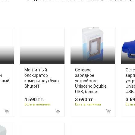
Магнитный
Сетевое
Сет
й
блокиратор
зарядное
зар
белый
камеры ноутбука
устройство
устр
Shutoff
Uniscend Double
Unis
USB, белое
USB,
4 590 тг.
3 690 тг.
3 69
Есть в наличии
Есть в наличии
Есть 