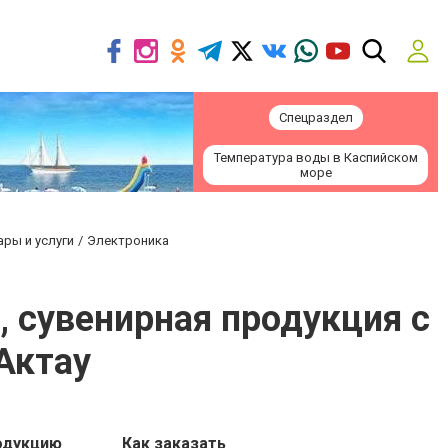
Спецраздел
Температура воды в Каспийском
море
ары и услуги
Электроника
), сувенирная продукция с
Актау
одукцию
Как заказать