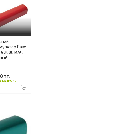
шний
мулятор Easy
e 2000 мАч,
сный
0 тг.
в наличии