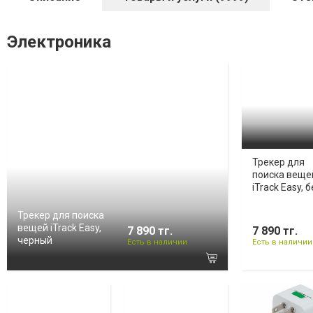
Электроника
Трекер для
поиска веще
iTrack Easy, 
Трекер для поиска
вещей iTrack Easy,
7 890 тг.
7 890 тг.
черный
Есть в наличии
Есть в наличии