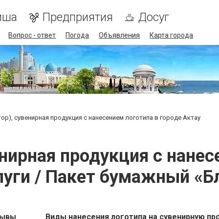
иша
Предприятия
Досуг
Вопрос - ответ
Погода
Объявления
Карта города
стор), сувенирная продукция с нанесением логотипа в городе Актау
венирная продукция с нане
слуги / Пакет бумажный «Б
зывы
Виды нанесения логотипа на сувенирную пр