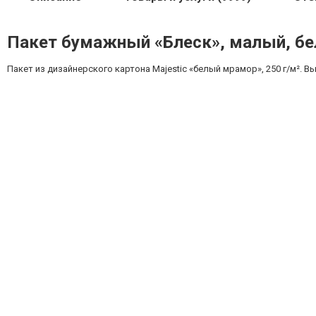
Пакет бумажный «Блеск», малый, б
Пакет из дизайнерского картона Majestic «белый мрамор», 250 г/м². В