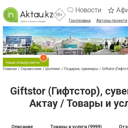
Новости
Аф
18+
Горсправка
Авторы проекта
1
Наши спецпроекты
Главная
Справочник
Шоппинг
Подарки, сувениры
Giftstor (Гифт
Giftstor (Гифтстор), су
Актау / Товары и у
Описание
Товары и услуги (9999)
От