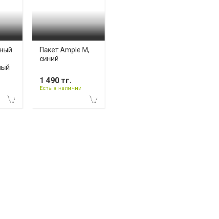
жный
Пакет Ample M,
синий
лый
1 490 тг.
Есть в наличии