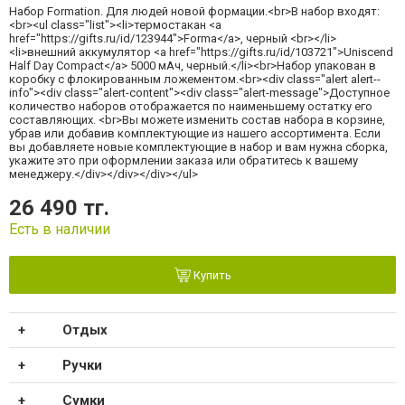
Набор Formation. Для людей новой формации.<br>В набор входят:
<br><ul class="list"><li>термостакан <a
href="https://gifts.ru/id/123944">Forma</a>, черный <br></li>
<li>внешний аккумулятор <a href="https://gifts.ru/id/103721">Uniscend
Half Day Compact</a> 5000 мAч, черный.</li><br>Набор упакован в
коробку с флокированным ложементом.<br><div class="alert alert--
info"><div class="alert-content"><div class="alert-message">Доступное
количество наборов отображается по наименьшему остатку его
составляющих. <br>Вы можете изменить состав набора в корзине,
убрав или добавив комплектующие из нашего ассортимента. Если
вы добавляете новые комплектующие в набор и вам нужна сборка,
укажите это при оформлении заказа или обратитесь к вашему
менеджеру.</div></div></div></ul>
26 490 тг.
Есть в наличии
Купить
Отдых
Ручки
Сумки