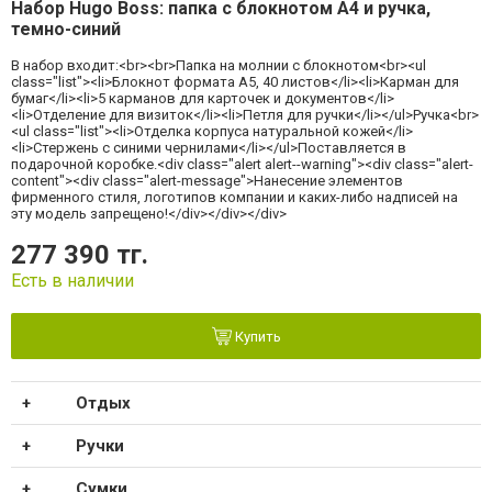
Набор Hugo Boss: папка c блокнотом А4 и ручка,
темно-синий
В набор входит:<br><br>Папка на молнии с блокнотом<br><ul
class="list"><li>Блокнот формата А5, 40 листов</li><li>Карман для
бумаг</li><li>5 карманов для карточек и документов</li>
<li>Отделение для визиток</li><li>Петля для ручки</li></ul>Ручка<br>
<ul class="list"><li>Отделка корпуса натуральной кожей</li>
<li>Стержень с синими чернилами</li></ul>Поставляется в
подарочной коробке.<div class="alert alert--warning"><div class="alert-
content"><div class="alert-message">Нанесение элементов
фирменного стиля, логотипов компании и каких-либо надписей на
эту модель запрещено!</div></div></div>
277 390 тг.
Есть в наличии
Купить
Отдых
Ручки
Сумки