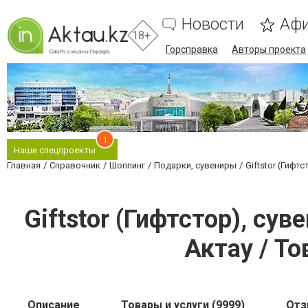
Новости
Аф
18+
Горсправка
Авторы проекта
1
Наши спецпроекты
Главная
Справочник
Шоппинг
Подарки, сувениры
Giftstor (Гифт
Giftstor (Гифтстор), су
Актау / То
Описание
Товары и услуги (9999)
От