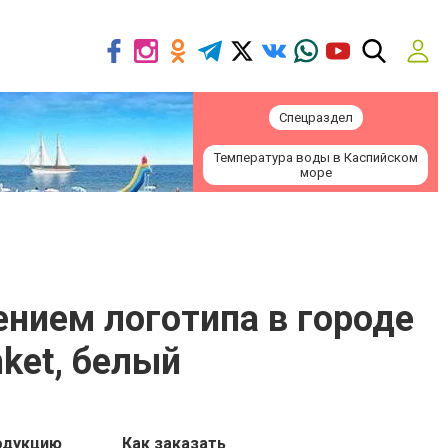
Спецраздел
Температура воды в Каспийском
море
сением логотипа в городе
nket, белый
одукцию
Как заказать