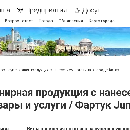
иша
Предприятия
Досуг
Вопрос - ответ
Погода
Объявления
Карта города
стор), сувенирная продукция с нанесением логотипа в городе Актау
венирная продукция с нане
вары и услуги / Фартук Ju
зывы
Виды нанесения логотипа на сувенирную пр