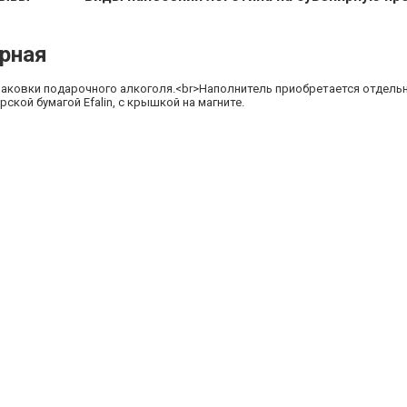
ерная
паковки подарочного алкоголя.<br>Наполнитель приобретается отдель
кой бумагой Efalin, с крышкой на магните.