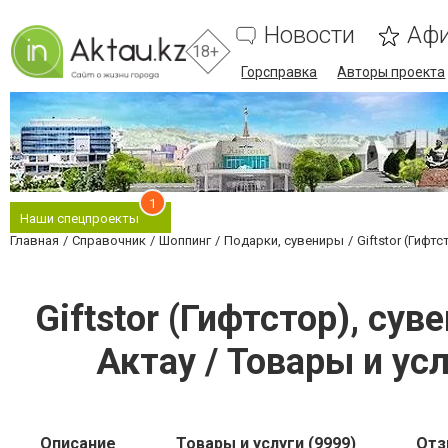
Новости
Аф
18+
Горсправка
Авторы проекта
1
Наши спецпроекты
Главная
Справочник
Шоппинг
Подарки, сувениры
Giftstor (Гифт
Giftstor (Гифтстор), су
Актау / Товары и усл
Описание
Товары и услуги (9999)
От