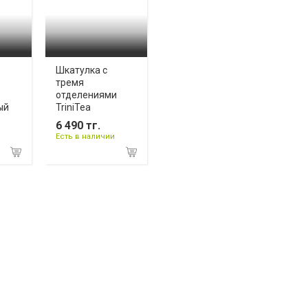
Шкатулка с
тремя
отделениями
ый
TriniTea
6 490 тг.
Есть в наличии